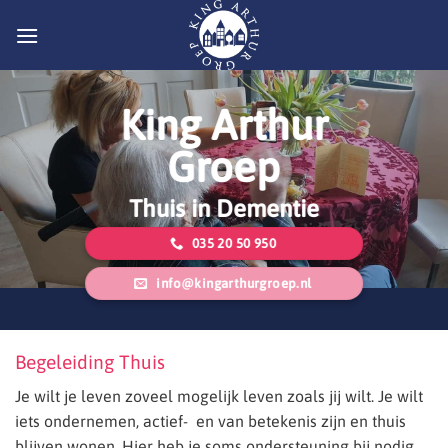
Ga
naar
inhoud
King Arthur
Groep
Thuis in Dementie
035 20 50 950
info@kingarthurgroep.nl
Begeleiding Thuis
Je wilt je leven zoveel mogelijk leven zoals jij wilt.
Je wilt
iets ondernemen, actief- en van betekenis zijn en thuis
blijven wonen.
Hier heb je soms ondersteuning bij nodig.