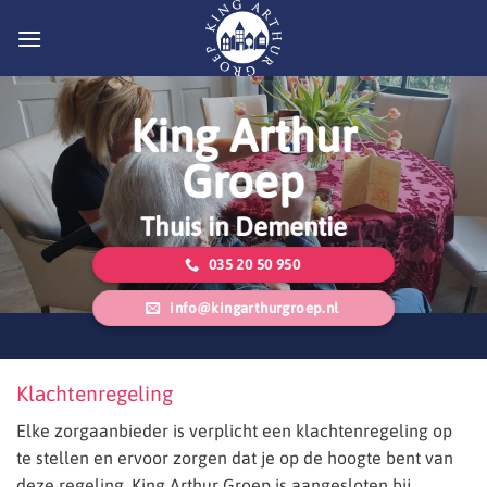
Ga
naar
inhoud
King Arthur
Groep
Thuis in Dementie
035 20 50 950
info@kingarthurgroep.nl
Klachtenregeling
Elke zorgaanbieder is verplicht een klachtenregeling op
te stellen en ervoor zorgen dat je op de hoogte bent van
deze regeling. King Arthur Groep is aangesloten bij