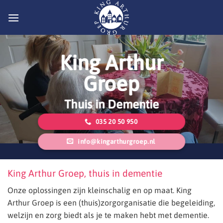
Ga
naar
inhoud
King Arthur
Groep
Thuis in Dementie
035 20 50 950
info@kingarthurgroep.nl
King Arthur Groep, thuis in dementie
Onze oplossingen zijn kleinschalig en op maat. King
Arthur Groep is een (thuis)zorgorganisatie die begeleiding,
welzijn en zorg biedt als je te maken hebt met dementie.